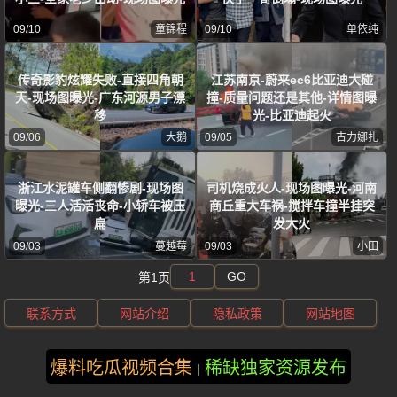
09/10
童锦程
09/10
单依纯
传奇影豹炫耀失败-直接四角朝
江苏南京-蔚来ec6比亚迪大碰
天-现场图曝光-广东河源男子漂
撞-质量问题还是其他-详情图曝
移
光-比亚迪起火
09/06
大鹅
09/05
古力娜扎
浙江水泥罐车侧翻惨剧-现场图
司机烧成火人-现场图曝光-河南
曝光-三人活活丧命-小轿车被压
商丘重大车祸-搅拌车撞半挂突
扁
发大火
09/03
蔓越莓
09/03
小田
GO
第1页
联系方式
网站介绍
隐私政策
网站地图
版权所有 ©2025 黑料吃瓜资源 保留所有权利
爆料吃瓜视频合集
稀缺独家资源发布