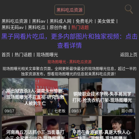
黑料吃瓜资源
黑料吃瓜资源
黑料av
黑料成人网
免费毛片
美女做爱
黑料无码av
黑料吃瓜
原创作者
热门话题
黑子网看片吃瓜，更多内部图片和独家视频：点击
查看详情
首页
丨
热门话题
丨
现场图曝光
返回上页
现场图曝光 - 黑料吃瓜资源
现场图曝光相关文章聚合页面，全网更新最快最全的现场图曝光信息，超过一半的
独家资源发布，想看现场图曝光的信息就来黑料吃瓜资源！
刚出狱连杀3人-湖南永州惨剧-
铜陵职业技术学院-失手将同学
现场图曝光不忍直视-研究生救
打死-抢洗衣机打架-现场图曝光
人被刺生亡
09/17
七老板
09/13
聂小雨
河南商丘万达抓小三-当街暴打
辛巴在香港被抓-真是大快人心-
小三-全家老少出动-现场图曝光
快手一哥倒塌-现场图曝光