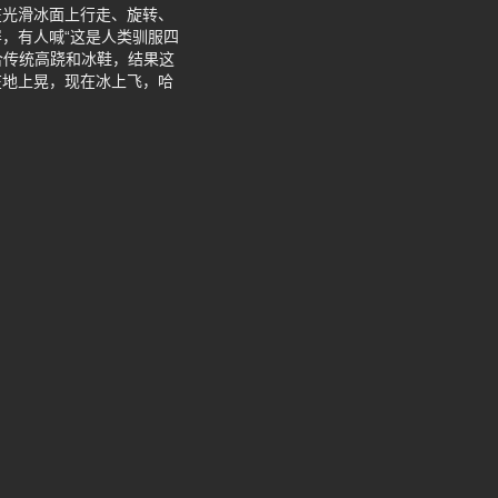
在光滑冰面上行走、旋转、
，有人喊“这是人类驯服四
合传统高跷和冰鞋，结果这
在地上晃，现在冰上飞，哈