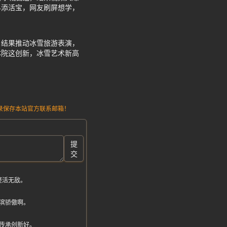
界添活宝，网友刷屏想学，
，结果推动冰雪旅游表演，
体院这创新，冰雪艺术新高
请记录保存本站官方联系邮箱！
提
交
整活无敌。
滨骄傲啊。
传承创新好。