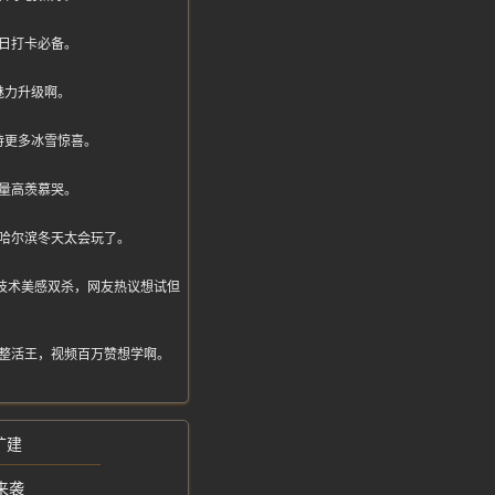
日打卡必备。
魅力升级啊。
待更多冰雪惊喜。
量高羡慕哭。
哈尔滨冬天太会玩了。
表演技术美感双杀，网友热议想试但
整活王，视频百万赞想学啊。
扩建
来袭