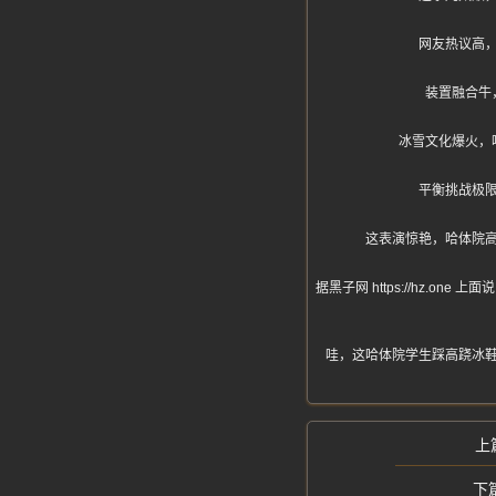
网友热议高
装置融合牛
冰雪文化爆火，
平衡挑战极
这表演惊艳，哈体院
据黑子网 https://hz
哇，这哈体院学生踩高跷冰