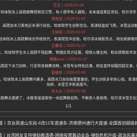
2026-01-06
艺艺
，哈体院冰上高跷跳舞视频百万赞，有人想学有人腿软，未来或成景区项目，哈尔滨冬
2026-01-07
黑饱宝
，高跷加冰刀离地近米滑行自如，哈体院学生创新优化，表演轻盈如飞燕，冰雪运动
2026-01-07
王钟瑶
哈体院冰上高跷舞结合传统现代，表演视觉冲击强，哈尔滨冰城新亮点，网友刷屏期
2026-01-07
王馨瑶
限，哈体院学生冰上高跷不晃起舞，物理反常识征服，视频火爆全网，粉丝感慨技术含
2026-01-07
暴躁emo
高跷底下冰刀创新，行走转身跳舞流畅，冰雪专业特色拉满，网友直呼驯服四肢实录，
2026-01-08
聂傲娇
.one 上面说，哈体院冰上高跷舞内幕多，高跷冰刀自创装置重量轻，学生训练多年核心强，
怕摔，冰雪艺术新高度牛。
2026-01-08
李大头
鞋跳舞太震撼了，冰面滑溜溜离地一米起舞稳如狗，平衡感人类极限，哈尔滨冰雪文化
1/1
京台高速山东段-6改12车道通车-济南德州通行大提速-全国首创超级
台湾网友支持弹劾赖清德-网络投票轰动全岛-弹劾危机升级-政治风暴