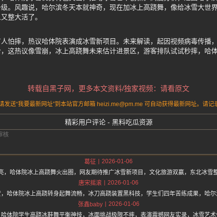
升级。风趣说，哈尔滨冬天本就神奇，现在加冰上高跷舞，像给冰雪大世
人又整大活了。
有人怕摔，热议哈体院表演成冰雪新项目。未来解读，起因视频病毒传播
哈，这热议像雪崩，冰上高跷舞未来估计进景区，游客排队试试秒摔，哈
转载自黑子网，更多本文资料/独家视频：请看原文
送“我要最新网址”到本站官方邮箱 heizi.me@pm.me 可自动获得最新网址。
精彩用户评论 - 黑料吃瓜资源
2026-01-06
葛征
亮，哈体院冰上高跷舞火出圈，网友期待推广冰雪新项目，文化旅游双赢，东北冰雪
2026-01-06
唐宋摇滚
赞，哈体院冰上高跷转身起舞流畅，冰刀高跷装置黑科技，学生们四年苦练成果，哈尔
2026-01-06
张鑫baby
，哈体院学生高跷冰鞋舞平衡神技，冰面挑战极限不摔，表演震撼网友实录，冰雪艺术