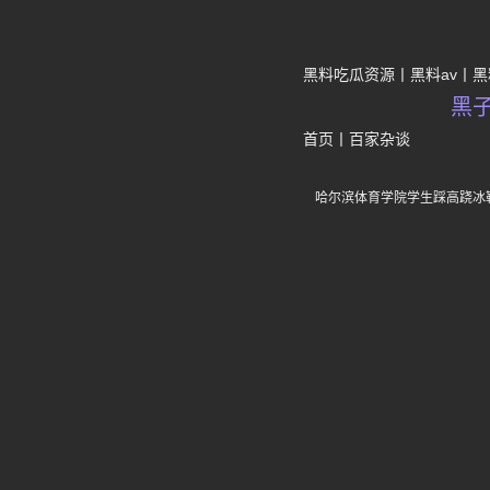
黑料吃瓜资源
黑料av
黑
黑
首页
丨
百家杂谈
哈尔滨体育学院学生踩高跷冰