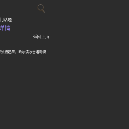
门话题
详情
返回上页
米流畅起舞，哈尔滨冰雪运动特