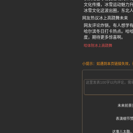
文化传播，冰雪运动魅力
冰雪文化这波出圈，东北
网友热议冰上高跷舞未来
网友评论炸锅，有人想学
哈尔滨冬日打卡热点。哈
度，期待更多惊喜啊。
哈体院冰上高跷舞
小提示：如遇到本页链接失效，请发
未来前景
表演细节
这事儿太酷