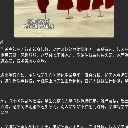
撼
生们踩高跷冰刀行走转身起舞，动作流畅轻盈仿佛地面。震撼解读，起因
传播百万赞。风趣想想，这高跷底下换冰刀，像给传统杂技装火箭，冰面
院这表演，技术美感双杀啊。
地近米滑行自如，哈体院学生自创优化重量平衡。融合分析，起因冰雪运
哈，这创新像黑科技，高跷遇上冰刀生出新物种，普通人试试估计秒倒，
晃动，微小倾斜剧烈摇摆，学生靠核心力量微调保持稳定。难点解读，起
默点讲，这平衡像走钢丝还加冰刀，别人站都站不住他们跳舞，哈体院学
羡慕哭。
育，哈体院冰雪优势特色突出，推动冰雪艺术创新。高度分析，起因哈尔