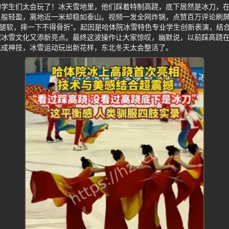
的学生们太会玩了！冰天雪地里，他们踩着特制高跷，底下居然是冰刀，
员般轻盈，离地近一米却稳如泰山。视频一发全网炸锅，点赞百万评论刷屏
就腿软，摔一下不得骨折”。起因是哈体院冰雪特色专业学生创新表演，结
滨冰雪文化又添新亮点。最终这波操作让大家惊叹，幽默说，以前踩高跷
练成神技，冰雪运动玩出新花样，东北冬天太会整活了。