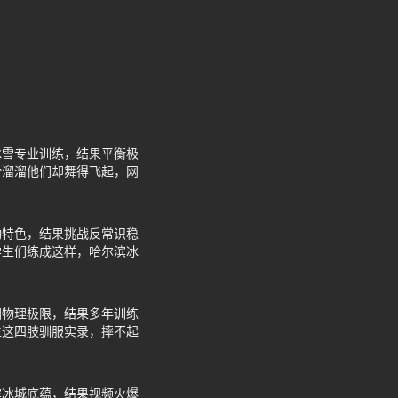
冰雪专业训练，结果平衡极
滑溜溜他们却舞得飞起，网
动特色，结果挑战反常识稳
学生们练成这样，哈尔滨冰
因物理极限，结果多年训练
生这四肢驯服实录，摔不起
滨冰城底蕴，结果视频火爆