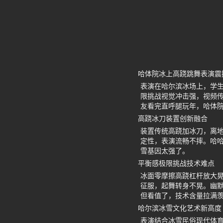
哈体院冰上高跷跳舞表演震
表演在哈尔滨冰场上，学
限挑战视觉冲击强，视频
友看完直呼腿玩年，哈体
高跷冰刀装置创新融合
装置传统高跷加冰刀，离
定性，表演流畅不摔。哈
雪基因太强了。
平衡感极限挑战技术难点
冰面零摩擦高跷杠杆放大
征服，起舞转身不晃。幽
但看值了，技术含量拉满
哈尔滨冰雪文化艺术新高度
表演结合冰雪民俗现代体