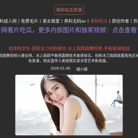
黑料吃瓜资源
料成人网
免费毛片
美女做爱
黑料无码av
黑料吃瓜
原创作者
热
子网看片吃瓜，更多内部图片和独家视频：点击查看
哈体院学生-高跷冰刀创新融合-冰上高跷跳舞惊艳-平衡极限挑战
鞋跳舞视频火爆全网，冰上高跷平衡感震撼技术美感结合。创新冰刀高跷装置离地近
色表演，网友直呼人类极限实录冰雪艺术新高度。
2026-01-06
越小越