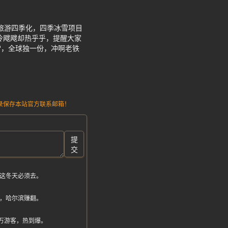
滨旅游四季化，四季冰雪项目
冷飕飕却热乎乎，提醒大家
雪，全球独一份，冲啊老铁
请记录保存本站官方联系邮箱！
提
交
，这冬天必须去。
破，哈尔滨赚翻。
10万游客，热到爆。