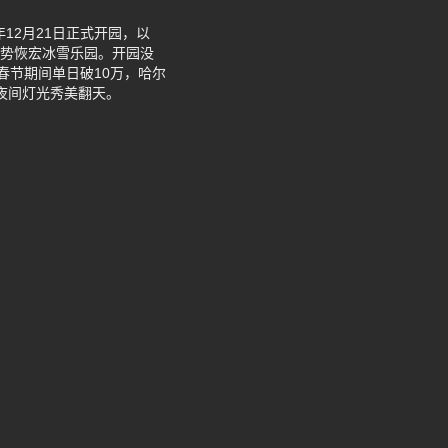
12月21日正式开园，以
气势恢宏冰雪乐园。开园没
春节期间单日破10万，哈尔
夜间灯光秀美翻天。