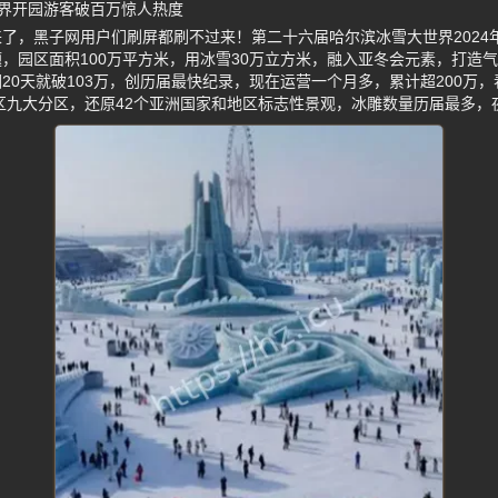
界开园游客破百万惊人热度
了，黑子网用户们刷屏都刷不过来！第二十六届哈尔滨冰雪大世界2024年
主题，园区面积100万平方米，用冰雪30万立方米，融入亚冬会元素，打造
20天就破103万，创历届最快纪录，现在运营一个月多，累计超200万，
区九大分区，还原42个亚洲国家和地区标志性景观，冰雕数量历届最多，