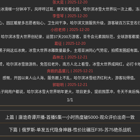
2025-12-20
张大奕
级冰滑梯一分钟冲下，风呼呼过耳，摩天轮看全园，哈尔滨冰雪大世界玩一次上瘾，冻
2025-12-20
李雪琴
心，园区暖屋多志愿者贴心，卫生间干净，哈尔滨文旅服务升级，游客破百万实至名
2025-12-20
小欣老师
，哈尔滨冰雪大世界创纪录，运营37天200万游客，亚冬会元素国际范，全球游客都爱
2025-12-20
葛征
黑子网这瓜冰爽，冰雪大世界冰雕数量最多，主塔亚洲同心气势宏，拍照发圈超有面
2025-12-21
森林北
赞，哈尔滨冰雪旅游热，免签拉老外，南方人北上看雪，冰雪大世界成网红，必打卡
2025-12-21
奔跑的晶骡儿
感慨，开园以来人山人海，服务跟上不乱，哈尔滨冰雪经济红利大，游客玩得值。
2025-12-21
郭聪明
黑子网用户都说，哈尔滨冰雪大世界明年更大，项目更多，提前囤票冲，冬天不来后悔
1/1
唐诡奇谭开播-首播5集一小时热度破5000-观众评价出奇一致
俄罗斯-单发五代隐身神器-性价比碾压F35-苏75绝杀战机