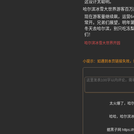
这设计太聪明。
哈尔滨冰雪大世界游客百万
现在游客量继续飙，运营6
常开。兄弟们展望，明年第
冬天去哈尔滨，别只吃冻
们！
哈尔滨冰雪大世界开园
小提示：如遇到本页链接失效，请发
太火爆了，哈尔
哈哈，哈尔滨冰
据黑子网 http