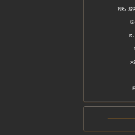
刺激，超
暖
顶
大