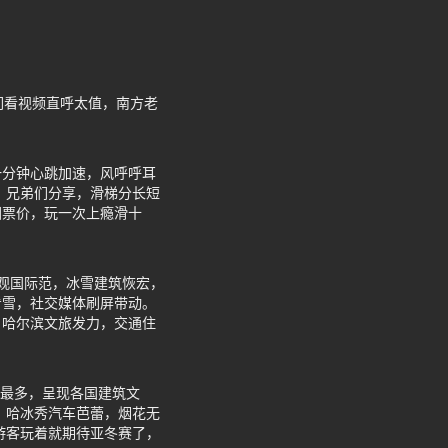
们看视频直呼太值，南方老
一分钟心跳加速，风呼呼耳
 兄弟们分享，滑梯分长短
回票价，玩一次上瘾滑十
，景观国际范，冰雪建筑恢宏，
看雪，社交媒体刷屏带动。
，哈尔滨文旅发力，交通住
量最多，呈现各国建筑文
，哈冰秀汽车芭蕾，烟花无
游客玩着就期待亚冬赛了，