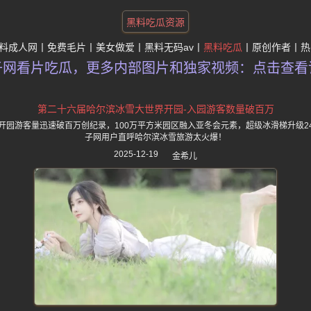
黑料吃瓜资源
料成人网
免费毛片
美女做爱
黑料无码av
黑料吃瓜
原创作者
热
子网看片吃瓜，更多内部图片和独家视频：点击查看
第二十六届哈尔滨冰雪大世界开园-入园游客数量破百万
开园游客量迅速破百万创纪录，100万平方米园区融入亚冬会元素，超级冰滑梯升级2
子网用户直呼哈尔滨冰雪旅游太火爆！
2025-12-19
金希儿