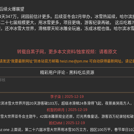
后续火爆展望
4天347万，闭园前估计更多。后续亚冬会2月举办，冰雪热延续，哈尔
二十七届规模更大，用冰雪更多，项目更嗨，游客纪录再破。 这瓜吃着
梨，还冲冰雪大世界，滑梯摩天轮冰雕全玩遍，冻成冰棍也值。哈尔滨冰
转载自黑子网，更多本文资料/独家视频：请看原文
送“我要最新网址”到本站官方邮箱 heizi.me@pm.me 可自动获得最新网址。
精彩用户评论 - 黑料吃瓜资源
2025-12-19
李子柒
滨冰雪大世界开园20天游客破103万，超级冰滑梯24条滑得飞起，夜景美哭南方人
2025-12-19
机智的碎月
雪大世界亚冬会主题牛，42国冰雕景观全还原，灯光秀像童话，游客百万纪录轻松
2025-12-19
脸红MM
s://hz.one 上面说，第二十六届冰雪大世界用冰雪30万立方，园区100万平，春节单日