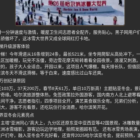
滑一分钟速度与激情，暖屋卫生间志愿者全配齐，服务贴心。黑子网用户
人骄傲坏了，这冰雪大世界又成全球网红打卡地。
梯升级游客体验
梯！今年滑道从16条增到24条，最长521米，坐专用爬犁从高处冲下，
区加暖棚，玩完不冻僵，旁边雪花摩天轮转着看全园夜景，浪漫又刺激。
短的，孩子大人全适合。开园以来，这项目人气爆棚，每天排长队，但值
尔滨冬天不滑这滑梯，等于白来，速度感比过山车还爽。
万创纪录原因
103万，37天200万，春节8天61万，单日10万新高！主题贴亚冬会
雪奇缘。哈尔滨旅游整体热，免签政策拉外国游客，国内南方人北上避寒
生间干净，志愿者指引，四季项目全开，演艺美食娱乐全有。兄弟们分析
利大，游客不光看景，还吃玩住行全消费，哈尔滨笑开花。
界亚冬会元素亮点
主塔“亚洲同心”高大上，九分区还原东亚中亚西亚等42国景观，冰雕数
洲冰雪缩影，游客边玩边学地理，拍照发圈超有范。 还有冰雪秀场表演
户们夸，融入亚冬会不光好看，还宣传2025哈尔滨亚冬会，提前预热，