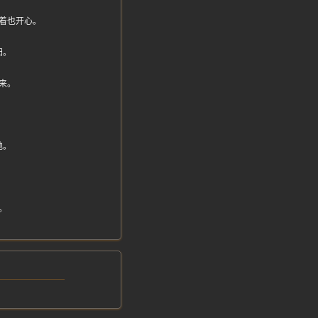
着也开心。
归。
来。
。
地。
。