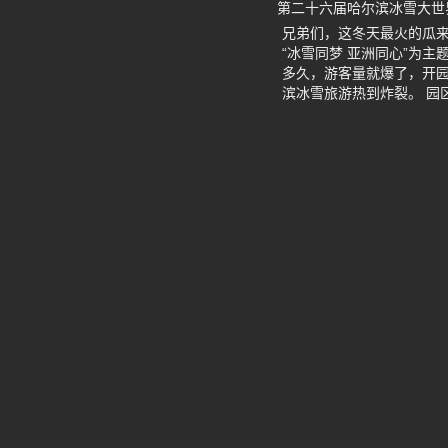
第二十六届哈尔滨冰雪大世
兄弟们，这冬天最火的瓜来
“冰雪同梦 亚洲同心”为
多久，游客量就爆了，开园
滨冰雪旅游热到炸裂。 园