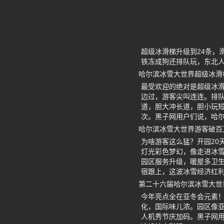
超级冰滑梯升级到24条，
铁冻成狗还排队玩，东北
哈尔滨冰雪大世界超级冰滑
最受欢迎的绝对是超级冰滑
边过，游客尖叫连连。排队
道，胆大冲长道，胆小玩
次。黑子网用户们说，哈
哈尔滨冰雪大世界游客破百
为啥游客这么猛？开园20天
灯光彩色梦幻，像走进冰
园区服务升级，暖屋多卫
宿跟上，这波冰雪经济红
第二十六届哈尔滨冰雪大世
今年亮点全在亚冬会元素！
化，国际味儿浓。园区像亚
人机秀节庆加码。黑子网用