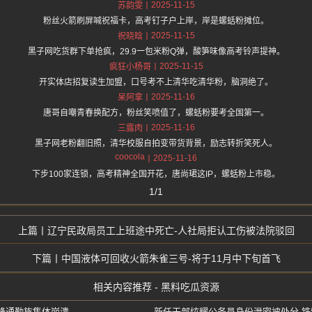
2025-11-15
苏韵雯
粉丝火箭刷屏喊祝福卡，高考钉子户上岸，岸是螺蛞粉摊位。
2025-11-15
祝晓晗
黑子网吃货群下单抢疯，29.9一包米粉Q弹，酸笋味像高考铃声提神。
2025-11-15
疯狂小杨哥
开实体店招复读生加盟，口号考不上清华吃清华粉，脑洞绝了。
2025-11-16
呆阿拿
唐哥自嘲青春换配方，粉丝笑喷值了，螺蛞粉要考全国第一。
2025-11-16
三露肉
黑子网老粉翻旧照，清华校服自拍变带货背景，励志转折笑死人。
coocola
2025-11-16
下步100家连锁，高考精神全国开花，唐尚珺这IP，螺蛞粉上市稳。
1/1
辽宁民政局员工上班途中死亡-人社局拒认工伤被法院驳回
中国液体可回收火箭朱雀三号-将于11月中下旬首飞
相关内容推荐 - 黑料吃瓜资源
峰通勤族集体崩溃
新任干部炫耀公务员身份泄密被处分-