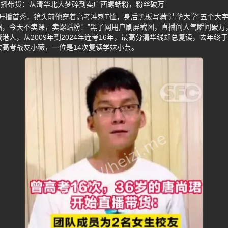
战直播带货：从清华北大梦碎到卖广西螺蛞粉，粉丝破万
开播首秀，镜头前他穿着高考冲刺T恤，身后黑板写满“清华大学”五个大字
珺，今天不卖课，卖螺蛞粉！”黑子网用户刷屏截图，直播间人气瞬间破万，
城港人，从2009年到2024年连考16年，最高分清华线却总复读，去年
次高考战友小薇，一位是14次复读学妹小芸。