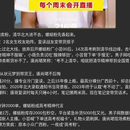
团卖粉，清华北大进不去，螺蛞粉先香起来。
：2名女生校友助阵，复读战友变带货搭子
高上过北大线，放弃后开螺蛞粉厂小芸00后，14次高考刷到清华线边缘，
精神不服输”，小薇负责试吃“酸辣够劲”，小芸管下单“手慢无”。黑子网吃
钟卖断货补不了。唐尚珺笑称：“考不上清华，咱就把清华精神带到全国胃
：从状元梦到带货王，唐尚珺不后悔
华线20分，嫌专业冷门复读，之后15年像上瘾，最高分裸分广西前十，却
自拍，2020年北大录取通知书当背景板，2023年终于认栽“考不动了”。直
爆料：唐哥复读时每天只睡4小时，笔记摞两米高，现在笔记变带货话术
钟2000单，螺蛞粉成高考精神代言
钟破2万，螺蛞粉库存2000包秒空，平台紧急补货5000包又光。黑子网
远超新人主播。小芸喊“下单送高考祝福卡”，礼物火箭刷屏。唐尚珺现场煮
牌方笑疯：原本小众广西粉，一夜成“高考粉”。