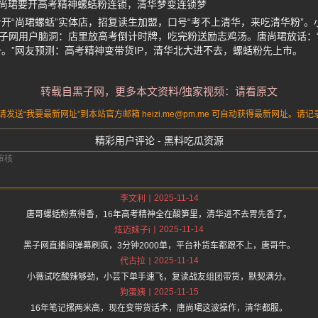
尚珺要开高考精神螺蛞粉连锁，清华梦变连锁梦
开“尚珺螺蛞”实体店，招复读生加盟，口号“考不上清华，来吃清华粉”
黑子网用户脑洞：店里放高考倒计时牌，吃完粉送励志鸡汤。唐尚珺放话：“
。”网友预测：高考精神变带货IP，清华北大进不去，螺蛞粉先上市。
转载自黑子网，更多本文资料/独家视频：请看原文
送“我要最新网址”到本站官方邮箱 heizi.me@pm.me 可自动获得最新网址。
精彩用户评论 - 黑料吃瓜资源
2025-11-14
李文利
唐哥螺蛞粉煮得香，16年高考精神全在酸笋里，清华进不去胃先香了。
2025-11-14
炫迈妹子i
黑子网直播间弹幕刷疯，3分钟2000单，平台补货车都跟不上，唐哥牛。
2025-11-14
代古拉
小薇试吃酸辣够劲，小芸下单手速飞，复读战友组团带货，默契满分。
2025-11-15
狗蛋姨
16年笔记摞两米高，现在变带货话术，唐尚珺这波操作，清华都服。