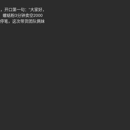
，开口第一句：“大家好，
螺蛞粉3分钟卖空2000
终于停笔，这次带货团队俩妹