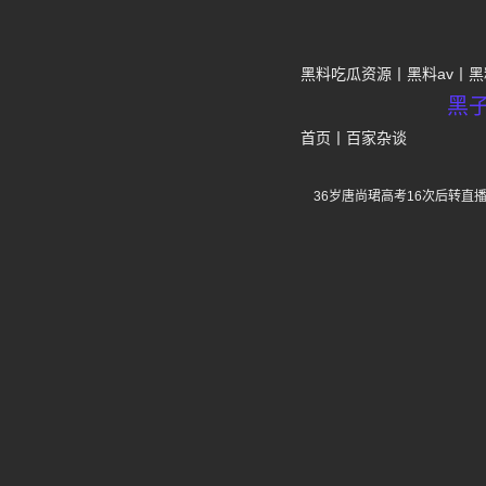
黑料吃瓜资源
黑料av
黑
黑
首页
丨
百家杂谈
36岁唐尚珺高考16次后转直