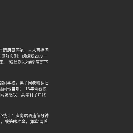
去年跟唐哥停笔。三人直播间
货群实测：螺蛞粉29.9一
里。”粉丝刷礼物喊“唐哥下
总挑剔学校。黑子网老粉翻旧
播间他自嘲：“16年青春换
。网友感叹：高考钉子户终
数据帝统计：唐尚珺语速每分钟
粉，酸笋味冲鼻，弹幕“闻着