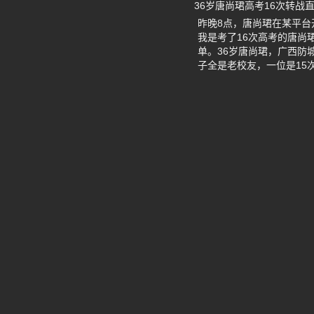
36岁唐尚珺高考16次转
昨晚8点，唐尚珺在某平台
我是考了16次高考的唐尚
单。36岁唐尚珺，广西防
子全是老校友，一位是15