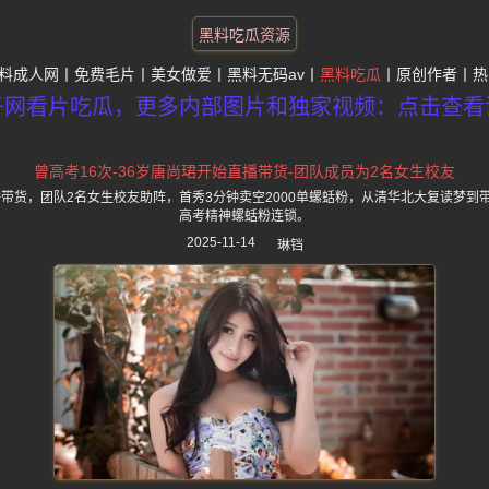
黑料吃瓜资源
料成人网
免费毛片
美女做爱
黑料无码av
黑料吃瓜
原创作者
热
子网看片吃瓜，更多内部图片和独家视频：点击查看
曾高考16次-36岁唐尚珺开始直播带货-团队成员为2名女生校友
播带货，团队2名女生校友助阵，首秀3分钟卖空2000单螺蛞粉，从清华北大复读梦
高考精神螺蛞粉连锁。
2025-11-14
琳铛