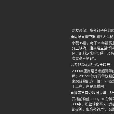
网友调侃：高考钉子户组
唐尚珺直播带货团队大揭秘
小薇95后，考了15年最
分工明确，唐尚珺主讲“高考
包，配料足米粉Q弹，3分
次卖高考笔记”。
高考16次心路历程全曝光
2009年唐尚珺首考超清
照：2015年他穿清华校服
来螺蛞粉配方，值！”小薇
于上岸，岸是直播间。
直播带货首秀数据亮瞎：3分
开播前粉丝5000，10分
300字，粉丝转化率5，
都提神，像高考铃声”。品