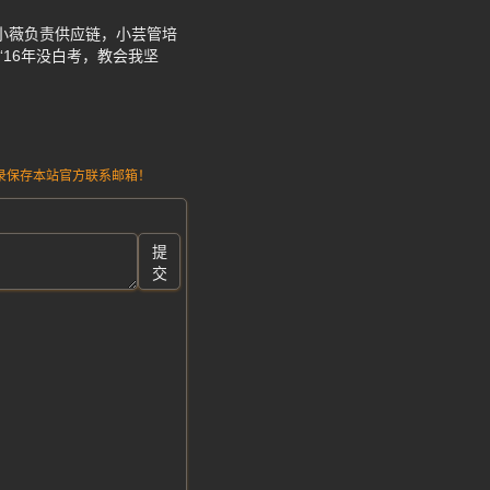
。小薇负责供应链，小芸管培
16年没白考，教会我坚
请记录保存本站官方联系邮箱！
提
交