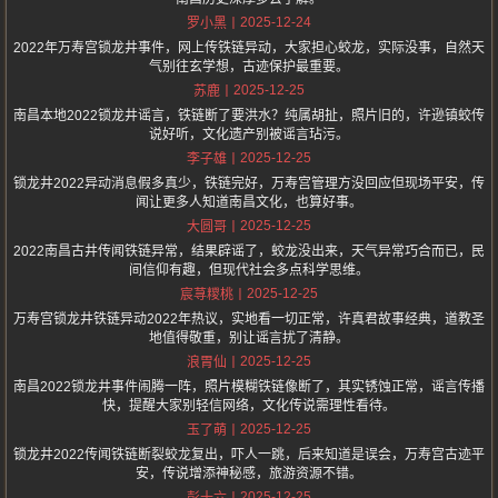
2025-12-24
罗小黑
2022年万寿宫锁龙井事件，网上传铁链异动，大家担心蛟龙，实际没事，自然天
气别往玄学想，古迹保护最重要。
2025-12-25
苏鹿
南昌本地2022锁龙井谣言，铁链断了要洪水？纯属胡扯，照片旧的，许逊镇蛟传
说好听，文化遗产别被谣言玷污。
2025-12-25
李子雄
锁龙井2022异动消息假多真少，铁链完好，万寿宫管理方没回应但现场平安，传
闻让更多人知道南昌文化，也算好事。
2025-12-25
大圆哥
2022南昌古井传闻铁链异常，结果辟谣了，蛟龙没出来，天气异常巧合而已，民
间信仰有趣，但现代社会多点科学思维。
2025-12-25
宸荨糭桃
万寿宫锁龙井铁链异动2022年热议，实地看一切正常，许真君故事经典，道教圣
地值得敬重，别让谣言扰了清静。
2025-12-25
浪胃仙
南昌2022锁龙井事件闹腾一阵，照片模糊铁链像断了，其实锈蚀正常，谣言传播
快，提醒大家别轻信网络，文化传说需理性看待。
2025-12-25
玉了萌
锁龙井2022传闻铁链断裂蛟龙复出，吓人一跳，后来知道是误会，万寿宫古迹平
安，传说增添神秘感，旅游资源不错。
2025-12-25