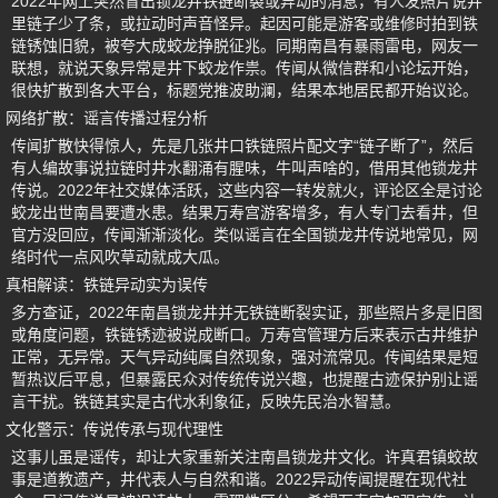
2022年网上突然冒出锁龙井铁链断裂或异动的消息，有人发照片说井
里链子少了条，或拉动时声音怪异。起因可能是游客或维修时拍到铁
链锈蚀旧貌，被夸大成蛟龙挣脱征兆。同期南昌有暴雨雷电，网友一
联想，就说天象异常是井下蛟龙作祟。传闻从微信群和小论坛开始，
很快扩散到各大平台，标题党推波助澜，结果本地居民都开始议论。
网络扩散：谣言传播过程分析
传闻扩散快得惊人，先是几张井口铁链照片配文字“链子断了”，然后
有人编故事说拉链时井水翻涌有腥味，牛叫声啥的，借用其他锁龙井
传说。2022年社交媒体活跃，这些内容一转发就火，评论区全是讨论
蛟龙出世南昌要遭水患。结果万寿宫游客增多，有人专门去看井，但
官方没回应，传闻渐渐淡化。类似谣言在全国锁龙井传说地常见，网
络时代一点风吹草动就成大瓜。
真相解读：铁链异动实为误传
多方查证，2022年南昌锁龙井并无铁链断裂实证，那些照片多是旧图
或角度问题，铁链锈迹被说成断口。万寿宫管理方后来表示古井维护
正常，无异常。天气异动纯属自然现象，强对流常见。传闻结果是短
暂热议后平息，但暴露民众对传统传说兴趣，也提醒古迹保护别让谣
言干扰。铁链其实是古代水利象征，反映先民治水智慧。
文化警示：传说传承与现代理性
这事儿虽是谣传，却让大家重新关注南昌锁龙井文化。许真君镇蛟故
事是道教遗产，井代表人与自然和谐。2022异动传闻提醒在现代社