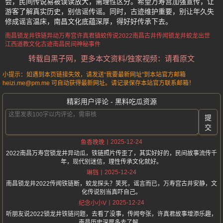
会，民间传说易被误读放大，需理性区分。希望万寿宫加强宣传，让
游客了解真实历史，别信谣传谣。同时，古迹维护重要，别让年久失
修成谣言温床，南昌文化底蕴深厚，得好好传承下去。
南昌锁龙井铁链异动
万寿宫许真君镇蛟传说
2022南昌古井传闻
锁龙井蛟龙出世
江西道教文化古迹
南昌民间神秘事件
转载自黑子网，更多本文资料/独家视频：请看原文
小提示：如遇到本页链接失效，请发送“我要最新网址”到本站官方邮箱
heizi.me@pm.me 可自动获得最新网址。请记录保存本站官方联系邮箱！
精彩用户评论 - 黑料吃瓜资源
提
交
2025-12-24
鱼香晚晚
2022南昌万寿宫锁龙井异动瓜，铁链照片传歪了，其实好好的，民间故事流传千
年，现代别迷信，理性传承文化就好。
2025-12-24
琳铛
南昌锁龙井2022传闻铁链断，蛟龙探头？笑死，谣言而已，万寿宫古井安静，文
化传说别当真吓自己。
2025-12-24
纪念小小V
听朋友说2022锁龙井铁链问题，去看了没事，传闻夸张，许真君故事增添乐趣，
南昌历史深厚多去了解。