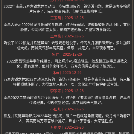
彭十六
2022年南昌万寿宫锁龙井异动瓜，吃完发现假的，铁链没问题，就是游客多拍照
片传歪了，民间故事有趣，但别当真影响生活。
2025-12-25
王玉萌
南昌人表示2022锁龙井传闻笑笑就过，铁链好着呢，许逊斩蛟传说从小听，文化
骄傲，但网络谣言太多，影响古迹形象，希望官方多辟谣。
2025-12-26
土豆酱
听说了2022锁龙井铁链异常？去现场看过没事，传闻从几张旧照开始，添油加醋
成大瓜，南昌天气那年确实怪，但跟古井无关，自然现象而已。
2025-12-26
宋佳
2022南昌锁龙井事件纯谣言，网上照片PS痕迹明显，蛟龙镇压故事是道教文
化，挺有意思，但别拿来吓唬人，万寿宫值得去参观了解历史。
2025-12-26
沐m
万寿宫锁龙井2022异动消息假的，铁链八条都在，就是老古董有点旧貌，有人拍
模糊照就传断了，害得本地人担心一阵，文化遗产得保护别谣言毁。
2025-12-26
李笨笨
南昌2022年暴雨时锁龙井传闻满天飞，铁链断了要水患？结果啥事没有，许真君
传说经典，但现代别迷信，科学解释天气就好。
2025-12-26
小仙儿
锁龙井铁链异动那瓜2022年吃得热闹，照片一看就是角度问题，蛟龙出世听着吓
人，其实南昌万寿宫维护挺好，谣言止于智者，大家理性点。
2025-12-26
万能皮