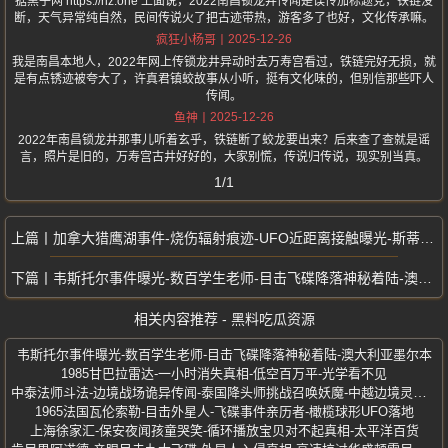
据黑子网 https://hz.one 上面说，2022南昌锁龙井传闻是误传加标题党，铁链没
断，天气异常纯自然，民间传说火了把古迹带热，游客多了也好，文化传承嘛。
2025-12-26
疯狂小杨哥
我是南昌本地人，2022年网上传锁龙井异动时去万寿宫看过，铁链完好无损，就
是有点锈迹被夸大了，许真君镇蛟故事从小听，挺有文化味的，但别信那些吓人
传闻。
2025-12-26
鱼神
2022年南昌锁龙井那事儿听着玄乎，铁链断了蛟龙要出来？后来查了查就是谣
言，照片是旧的，万寿宫古井好好的，大家别慌，传说归传说，现实别当真。
1/1
加拿大猎鹰湖事件-烧伤辐射痕迹-UFO近距离接触曝光-斯蒂芬米哈尔斯基
韦斯托尔事件曝光-数百学生老师-目击飞碟降落神秘着陆-澳大利亚墨尔本
相关内容推荐 - 黑料吃瓜资源
韦斯托尔事件曝光-数百学生老师-目击飞碟降落神秘着陆-澳大利亚墨尔本
1985甘巴拉雷达-一小时消失真相-低空百万平-光学看不见
中泰法师斗法-边境战场诡异传闻-泰国降头师挑战召唤妖魔-中越边境灵异事件
1965法国瓦伦索勒-目击外星人-飞碟事件亲历者-橄榄球形UFO落地
上海徐家汇-保安夜闻孩童哭笑-循环播放宝贝对不起真相-太平洋百货