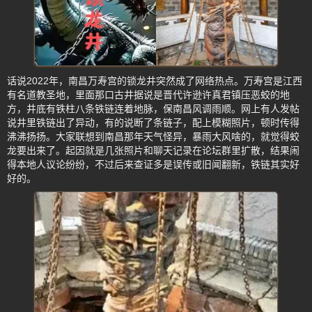
话说2022年，南昌万寿宫的锁龙井突然成了网络热点。万寿宫是江西
有名道教圣地，里面那口古井据说是晋代许逊许真君镇压恶蛟的地
方，井底有铁柱八条铁链连着地脉，保南昌风调雨顺。网上有人发帖
说井里铁链出了异动，有的说断了条链子，配上模糊照片，顿时传得
沸沸扬扬。大家联想到南昌那年天气怪异，暴雨大风啥的，就觉得蛟
龙要出来了。起因就是几张照片和聊天记录在论坛群里扩散，结果闹
得本地人议论纷纷，不过后来查证多是误传或旧闻翻新，铁链其实好
好的。