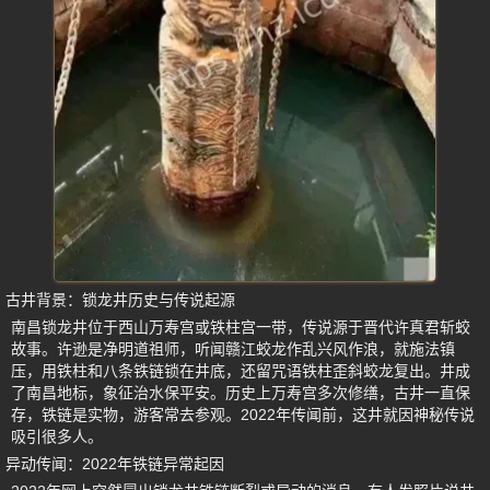
古井背景：锁龙井历史与传说起源
南昌锁龙井位于西山万寿宫或铁柱宫一带，传说源于晋代许真君斩蛟
故事。许逊是净明道祖师，听闻赣江蛟龙作乱兴风作浪，就施法镇
压，用铁柱和八条铁链锁在井底，还留咒语铁柱歪斜蛟龙复出。井成
了南昌地标，象征治水保平安。历史上万寿宫多次修缮，古井一直保
存，铁链是实物，游客常去参观。2022年传闻前，这井就因神秘传说
吸引很多人。
异动传闻：2022年铁链异常起因