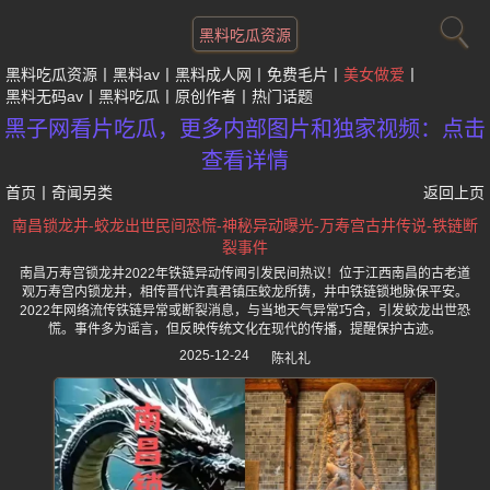
黑料吃瓜资源
黑料吃瓜资源
黑料av
黑料成人网
免费毛片
美女做爱
黑料无码av
黑料吃瓜
原创作者
热门话题
黑子网看片吃瓜，更多内部图片和独家视频：点击
查看详情
首页
丨
奇闻另类
返回上页
南昌锁龙井-蛟龙出世民间恐慌-神秘异动曝光-万寿宫古井传说-铁链断
裂事件
南昌万寿宫锁龙井2022年铁链异动传闻引发民间热议！位于江西南昌的古老道
观万寿宫内锁龙井，相传晋代许真君镇压蛟龙所铸，井中铁链锁地脉保平安。
2022年网络流传铁链异常或断裂消息，与当地天气异常巧合，引发蛟龙出世恐
慌。事件多为谣言，但反映传统文化在现代的传播，提醒保护古迹。
2025-12-24
陈礼礼