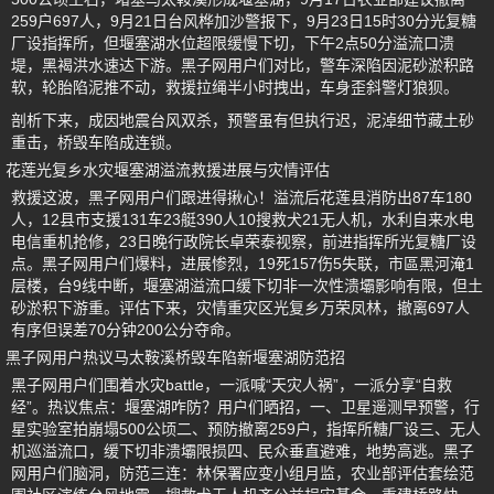
259户697人，9月21日台风桦加沙警报下，9月23日15时30分光复糖
厂设指挥所，但堰塞湖水位超限缓慢下切，下午2点50分溢流口溃
堤，黑褐洪水速达下游。黑子网用户们对比，警车深陷因泥砂淤积路
软，轮胎陷泥推不动，救援拉绳半小时拽出，车身歪斜警灯狼狈。
剖析下来，成因地震台风双杀，预警虽有但执行迟，泥淖细节藏土砂
重击，桥毁车陷成连锁。
花莲光复乡水灾堰塞湖溢流救援进展与灾情评估
救援这波，黑子网用户们跟进得揪心！溢流后花莲县消防出87车180
人，12县市支援131车23艇390人10搜救犬21无人机，水利自来水电
电信重机抢修，23日晚行政院长卓荣泰视察，前进指挥所光复糖厂设
点。黑子网用户们爆料，进展惨烈，19死157伤5失联，市區黑河淹1
层楼，台9线中断，堰塞湖溢流口缓下切非一次性溃壩影响有限，但土
砂淤积下游重。评估下来，灾情重灾区光复乡万荣凤林，撤离697人
有序但误差70分钟200公分夺命。
黑子网用户热议马太鞍溪桥毁车陷新堰塞湖防范招
黑子网用户们围着水灾battle，一派喊“天灾人祸”，一派分享“自救
经”。热议焦点：堰塞湖咋防？用户们晒招，一、卫星遥测早预警，行
星实验室拍崩塌500公顷二、预防撤离259户，指挥所糖厂设三、无人
机巡溢流口，缓下切非溃壩限损四、民众垂直避难，地势高逃。黑子
网用户们脑洞，防范三连：林保署应变小组月监，农业部评估套绘范