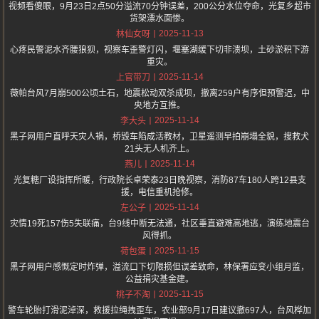
视频看傻眼，9月23日2点50分溢流70分钟误差，200公分水位夺命，光复乡超市
货架漂水面惨。
2025-11-13
林仙女呀
心疼民警泥水齐腰狼狈，视察车歪警灯闪，堰塞湖缓下切非溃坝，土砂淤积下游
重灾。
2025-11-14
上官带刀
薇帕台风7月崩500公顷土石，地震松动双杀成坝，撤离259户有序但预警迟，中
央地方互推。
2025-11-14
李大头
黑子网用户直呼天灾人祸，桥毁车陷成活教材，卫星遥测早拍崩塌全貌，搜救犬
21头无人机齐上。
2025-11-14
燕儿
光复糖厂设指挥所暖，行政院长卓荣泰23日晚视察，消防87车180人跨12县支
援，电信重机抢修。
2025-11-14
左公子
灾情19死157伤5失联痛，台9线中断无法通，社区垂直避难高地逃，演练地震台
风得抓。
2025-11-15
荷包蛋
黑子网用户感慨定时炸弹，溢流口下切限损但误差致命，林保署应变小组月监，
公益捐灾基金建。
2025-11-15
桃子不淘
警车轮胎打滑泥淖深，救援拉绳拽歪车，农业部9月17日建议撤697人，台风桦加