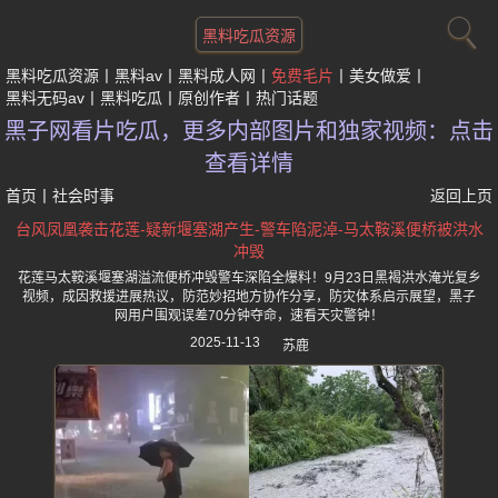
黑料吃瓜资源
黑料吃瓜资源
黑料av
黑料成人网
免费毛片
美女做爱
黑料无码av
黑料吃瓜
原创作者
热门话题
黑子网看片吃瓜，更多内部图片和独家视频：点击
查看详情
首页
丨
社会时事
返回上页
台风凤凰袭击花莲-疑新堰塞湖产生-警车陷泥淖-马太鞍溪便桥被洪水
冲毁
花莲马太鞍溪堰塞湖溢流便桥冲毁警车深陷全爆料！9月23日黑褐洪水淹光复乡
视频，成因救援进展热议，防范妙招地方协作分享，防灾体系启示展望，黑子
网用户围观误差70分钟夺命，速看天灾警钟！
2025-11-13
苏鹿