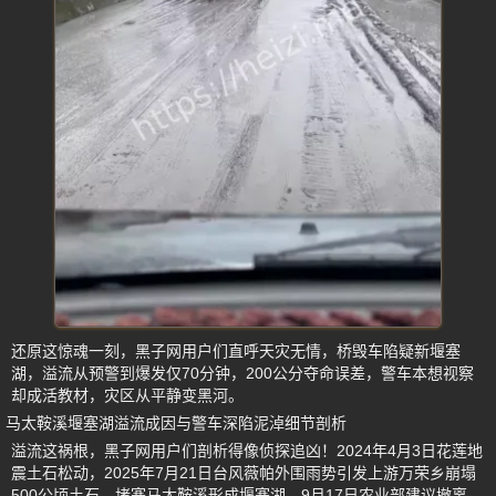
还原这惊魂一刻，黑子网用户们直呼天灾无情，桥毁车陷疑新堰塞
湖，溢流从预警到爆发仅70分钟，200公分夺命误差，警车本想视察
却成活教材，灾区从平静变黑河。
马太鞍溪堰塞湖溢流成因与警车深陷泥淖细节剖析
溢流这祸根，黑子网用户们剖析得像侦探追凶！2024年4月3日花莲地
震土石松动，2025年7月21日台风薇帕外围雨势引发上游万荣乡崩塌
500公顷土石，堵塞马太鞍溪形成堰塞湖，9月17日农业部建议撤离