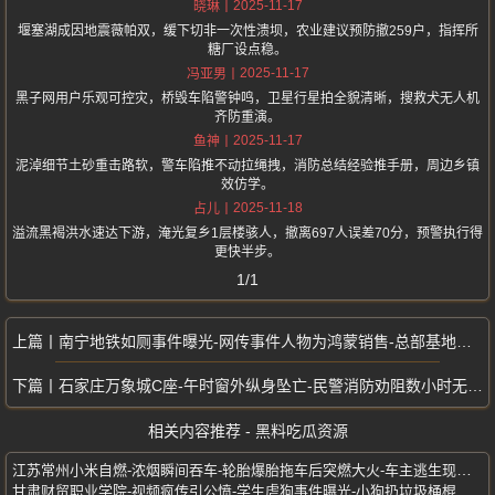
2025-11-17
晓琳
堰塞湖成因地震薇帕双，缓下切非一次性溃坝，农业建议预防撤259户，指挥所
糖厂设点稳。
2025-11-17
冯亚男
黑子网用户乐观可控灾，桥毁车陷警钟鸣，卫星行星拍全貌清晰，搜救犬无人机
齐防重演。
2025-11-17
鱼神
泥淖细节土砂重击路软，警车陷推不动拉绳拽，消防总结经验推手册，周边乡镇
效仿学。
2025-11-18
占儿
溢流黑褐洪水速达下游，淹光复乡1层楼骇人，撤离697人误差70分，预警执行得
更快半步。
1/1
南宁地铁如厕事件曝光-网传事件人物为鸿蒙销售-总部基地站-现场监控流出
石家庄万象城C座-午时窗外纵身坠亡-民警消防劝阻数小时无果-绿衣女子跳楼惨剧
相关内容推荐 - 黑料吃瓜资源
江苏常州小米自燃-浓烟瞬间吞车-轮胎爆胎拖车后突燃大火-车主逃生现场曝光
甘肃财贸职业学院-视频疯传引公愤-学生虐狗事件曝光-小狗扔垃圾桶棍戳哀嚎