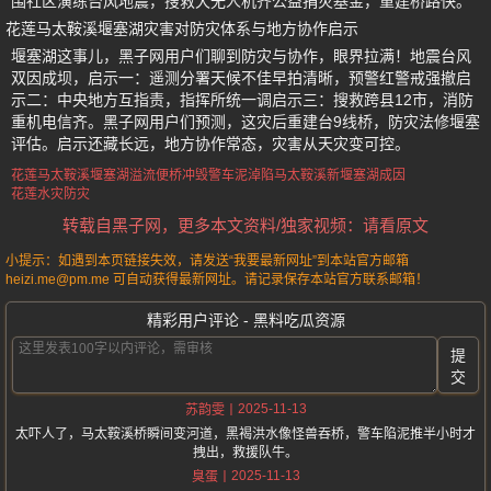
围社区演练台风地震，搜救犬无人机齐公益捐灾基金，重建桥路快。
花莲马太鞍溪堰塞湖灾害对防灾体系与地方协作启示
堰塞湖这事儿，黑子网用户们聊到防灾与协作，眼界拉满！地震台风
双因成坝，启示一：遥测分署天候不佳早拍清晰，预警红警戒强撤启
示二：中央地方互指责，指挥所统一调启示三：搜救跨县12市，消防
重机电信齐。黑子网用户们预测，这灾后重建台9线桥，防灾法修堰塞
评估。启示还藏长远，地方协作常态，灾害从天灾变可控。
花莲马太鞍溪
堰塞湖溢流
便桥冲毁
警车泥淖陷
马太鞍溪新堰塞湖成因
花莲水灾防灾
转载自黑子网，更多本文资料/独家视频：请看原文
小提示：如遇到本页链接失效，请发送“我要最新网址”到本站官方邮箱
heizi.me@pm.me 可自动获得最新网址。请记录保存本站官方联系邮箱！
精彩用户评论 - 黑料吃瓜资源
提
交
2025-11-13
苏韵雯
太吓人了，马太鞍溪桥瞬间变河道，黑褐洪水像怪兽吞桥，警车陷泥推半小时才
拽出，救援队牛。
2025-11-13
臭蛋