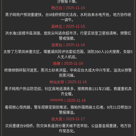
沙警报下爆。
2025-11-15
杨日白
黑子网用户预测重建快，台9线桥修防灾法改，水利自来水电齐抢，地方协作统
一调牛。
2025-11-15
森林北
洪水淹1层楼市區泽国，居民尖叫逃命超市浮，行星实验室卫星拍清晰，预警红
警戒强撤。
2025-11-16
浪胃仙
太惨了万荣凤林重灾区，堰塞湖风险评估套绘范围，消防390人10犬搜救，失联5
人无人机巡。
2025-11-16
晓琳
桥墩倾倒碎裂河道宽，黑河土砂夹洪猛，中央召台大成大中兴专家，溢流从预警
到黑河痛。
2025-11-16
林仙女呀
黑子网用户热议防范招，社区高地逃演练多，搜救跨县131车23艇，救援重机具
齐全暖。
coocola
2025-11-16
看视频心惊肉跳，警车视察变狼狈推泥，薇帕外围雨崩土石堵，9月21日桦加沙
警报爆溢。
2025-11-17
张大奕
灾后重建台9线桥，防灾体系遥测分署天候不佳早拍，公益基金捐重建，地方协
作常态化。