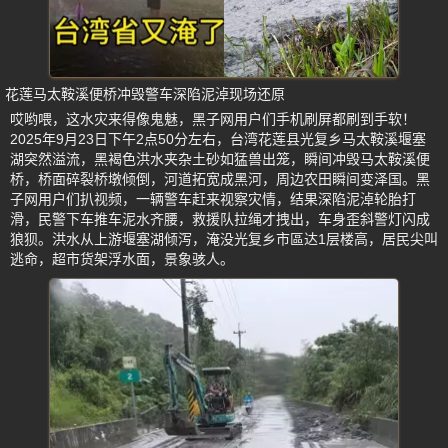
花莲马太鞍溪便桥冲毁警车深陷泥淖现场还原
哎哟喂，这水灾来得像鬼魅，黑子网用户们手机刷屏都刷到手软！
2025年9月23日下午2点50分左右，台湾花莲县光复乡马太鞍溪堰塞
湖突然溢流，黑褐色洪水夹杂土砂如猛兽出笼，瞬间冲毁马太鞍溪便
桥，桥面碎裂桥墩倾倒，河道拓宽成黑河，周边农田瞬间变泽国。黑
子网用户们扒视频，一辆警车赶来视察灾情，结果深陷泥淖轮胎打
滑，民警下车推车泥水齐腰，救援队拉绳才拽出，车身歪斜警灯闪成
狼狈。洪水从上游堰塞湖倾泻，淹没光复乡市區达1层楼高，居民尖叫
逃命，超市货架浮水面，景象骇人。